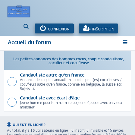
R
CONNEXION
INSCRIPTION
e
c
Accueil du forum
h
e
r
Les petites annonces des hommes cocus, couple candaulisme,
c
cocufieur et cocufieuse
h
Candauliste autre qu'en france
e
Annonce de couple candaulisme ou des petit(es) cocufieuses /
r
cocufieurs autre qu'en france, comme en belgique, la suisse etc
Sujets :
4
Candauliste avec écart d'âge
Jeune homme pour femme mure ou jeune épouse avec un vieux
monsieur
QUI EST EN LIGNE ?
Au total, il y a
15
utilisateurs en ligne :: 0 inscrit, 0 invisible et 15 invités