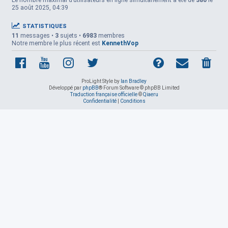
Le nombre maximal d’utilisateurs en ligne simultanément a été de
380
le
25 août 2025, 04:39
STATISTIQUES
11
messages •
3
sujets •
6983
membres
Notre membre le plus récent est
KennethVop
ProLight Style by
Ian Bradley
Développé par
phpBB
® Forum Software © phpBB Limited
Traduction française officielle
©
Qiaeru
Confidentialité
|
Conditions