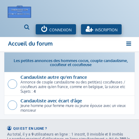
R
CONNEXION
INSCRIPTION
e
c
Accueil du forum
h
e
r
Les petites annonces des hommes cocus, couple candaulisme,
c
cocufieur et cocufieuse
h
Candauliste autre qu'en france
e
Annonce de couple candaulisme ou des petit(es) cocufieuses /
r
cocufieurs autre qu'en france, comme en belgique, la suisse etc
Sujets :
4
Candauliste avec écart d'âge
Jeune homme pour femme mure ou jeune épouse avec un vieux
monsieur
QUI EST EN LIGNE ?
Au total, il y a
9
utilisateurs en ligne :: 1 inscrit, 0 invisible et 8 invités