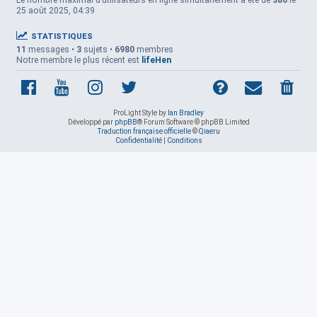
Le nombre maximal d’utilisateurs en ligne simultanément a été de
380
le
25 août 2025, 04:39
STATISTIQUES
11
messages •
3
sujets •
6980
membres
Notre membre le plus récent est
lifeHen
ProLight Style by
Ian Bradley
Développé par
phpBB
® Forum Software © phpBB Limited
Traduction française officielle
©
Qiaeru
Confidentialité
|
Conditions