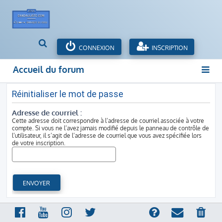
R
CONNEXION
INSCRIPTION
e
c
Accueil du forum
h
e
r
Réinitialiser le mot de passe
c
Adresse de courriel :
h
Cette adresse doit correspondre à l’adresse de courriel associée à votre
e
compte. Si vous ne l’avez jamais modifié depuis le panneau de contrôle de
r
l’utilisateur, il s’agit de l’adresse de courriel que vous avez spécifiée lors
de votre inscription.