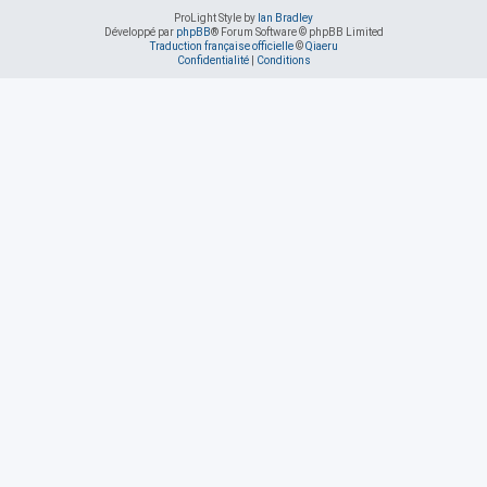
ProLight Style by
Ian Bradley
Développé par
phpBB
® Forum Software © phpBB Limited
Traduction française officielle
©
Qiaeru
Confidentialité
|
Conditions