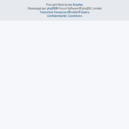
ProLight Style by
Ian Bradley
Développé par
phpBB
® Forum Software © phpBB Limited
Traduction française officielle
©
Qiaeru
Confidentialité
|
Conditions