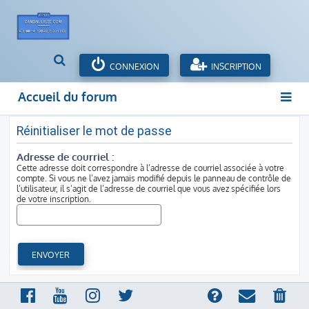
R
CONNEXION
INSCRIPTION
e
c
Accueil du forum
h
e
r
Réinitialiser le mot de passe
c
Adresse de courriel :
h
Cette adresse doit correspondre à l’adresse de courriel associée à votre
e
compte. Si vous ne l’avez jamais modifié depuis le panneau de contrôle de
r
l’utilisateur, il s’agit de l’adresse de courriel que vous avez spécifiée lors
de votre inscription.