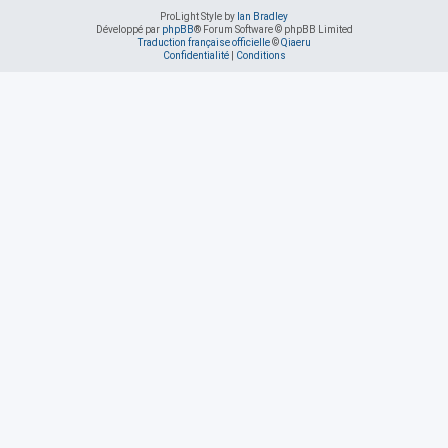
ProLight Style by
Ian Bradley
Développé par
phpBB
® Forum Software © phpBB Limited
Traduction française officielle
©
Qiaeru
Confidentialité
|
Conditions