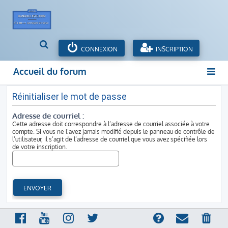
R
CONNEXION
INSCRIPTION
e
c
Accueil du forum
h
e
r
Réinitialiser le mot de passe
c
Adresse de courriel :
h
Cette adresse doit correspondre à l’adresse de courriel associée à votre
e
compte. Si vous ne l’avez jamais modifié depuis le panneau de contrôle de
r
l’utilisateur, il s’agit de l’adresse de courriel que vous avez spécifiée lors
de votre inscription.