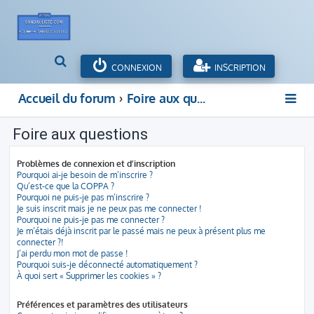
R
CONNEXION
INSCRIPTION
e
c
Accueil du forum
Foire aux questions
h
e
Foire aux questions
r
c
h
Problèmes de connexion et d’inscription
e
Pourquoi ai-je besoin de m’inscrire ?
Qu’est-ce que la COPPA ?
r
Pourquoi ne puis-je pas m’inscrire ?
Je suis inscrit mais je ne peux pas me connecter !
Pourquoi ne puis-je pas me connecter ?
Je m’étais déjà inscrit par le passé mais ne peux à présent plus me
connecter ?!
J’ai perdu mon mot de passe !
Pourquoi suis-je déconnecté automatiquement ?
À quoi sert « Supprimer les cookies » ?
Préférences et paramètres des utilisateurs