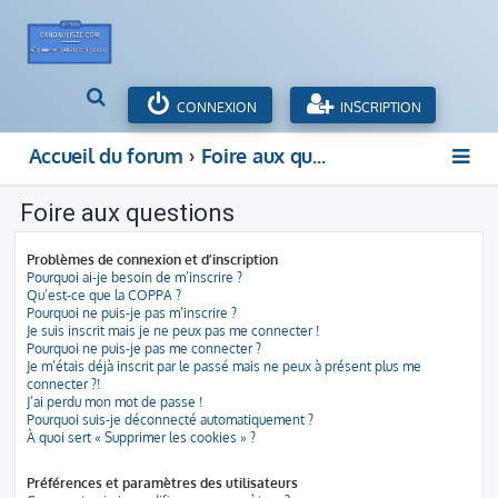
R
CONNEXION
INSCRIPTION
e
c
Accueil du forum
Foire aux questions
h
e
Foire aux questions
r
c
h
Problèmes de connexion et d’inscription
e
Pourquoi ai-je besoin de m’inscrire ?
Qu’est-ce que la COPPA ?
r
Pourquoi ne puis-je pas m’inscrire ?
Je suis inscrit mais je ne peux pas me connecter !
Pourquoi ne puis-je pas me connecter ?
Je m’étais déjà inscrit par le passé mais ne peux à présent plus me
connecter ?!
J’ai perdu mon mot de passe !
Pourquoi suis-je déconnecté automatiquement ?
À quoi sert « Supprimer les cookies » ?
Préférences et paramètres des utilisateurs