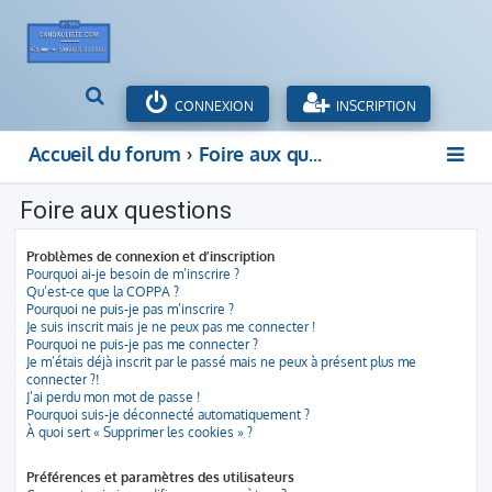
R
CONNEXION
INSCRIPTION
e
c
Accueil du forum
Foire aux questions
h
e
Foire aux questions
r
c
h
Problèmes de connexion et d’inscription
e
Pourquoi ai-je besoin de m’inscrire ?
Qu’est-ce que la COPPA ?
r
Pourquoi ne puis-je pas m’inscrire ?
Je suis inscrit mais je ne peux pas me connecter !
Pourquoi ne puis-je pas me connecter ?
Je m’étais déjà inscrit par le passé mais ne peux à présent plus me
connecter ?!
J’ai perdu mon mot de passe !
Pourquoi suis-je déconnecté automatiquement ?
À quoi sert « Supprimer les cookies » ?
Préférences et paramètres des utilisateurs