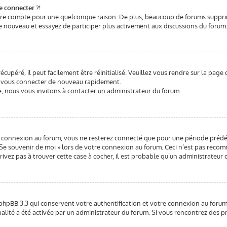
e connecter ?!
otre compte pour une quelconque raison. De plus, beaucoup de forums supprime
s de nouveau et essayez de participer plus activement aux discussions du forum
cupéré, il peut facilement être réinitialisé. Veuillez vous rendre sur la page
ir vous connecter de nouveau rapidement.
e, nous vous invitons à contacter un administrateur du forum.
e connexion au forum, vous ne resterez connecté que pour une période prédéfi
 « Se souvenir de moi » lors de votre connexion au forum. Ceci n’est pas rec
rrivez pas à trouver cette case à cocher, il est probable qu’un administrateur 
phpBB 3.3 qui conservent votre authentification et votre connexion au forum
onnalité a été activée par un administrateur du forum. Si vous rencontrez de