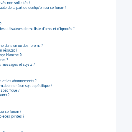
vés non sollicités !
rable de la part de quelqu’un sur ce forum !
?
s utilisateurs de ma liste d’amis et d’ignorés ?
he dans un ou des forums ?
 résultat ?
age blanche ?!
res ?
 messages et sujets ?
ris et les abonnements ?
m’abonner à un sujet spécifique ?
spécifique ?
ents ?
sur ce forum ?
ièces jointes ?