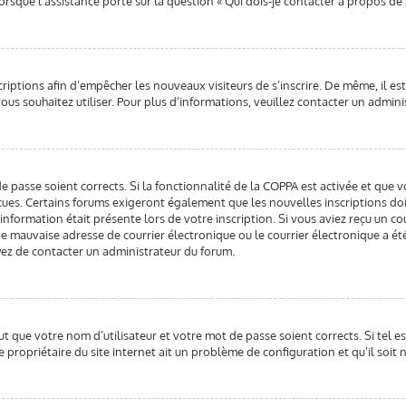
orsque l’assistance porte sur la question « Qui dois-je contacter à propos de
scriptions afin d’empêcher les nouveaux visiteurs de s’inscrire. De même, il 
 vous souhaitez utiliser. Pour plus d’informations, veuillez contacter un admin
de passe soient corrects. Si la fonctionnalité de la COPPA est activée et que
reçues. Certains forums exigeront également que les nouvelles inscriptions do
information était présente lors de votre inscription. Si vous aviez reçu un co
mauvaise adresse de courrier électronique ou le courrier électronique a été f
ayez de contacter un administrateur du forum.
t que votre nom d’utilisateur et votre mot de passe soient corrects. Si tel e
 propriétaire du site internet ait un problème de configuration et qu’il soit n