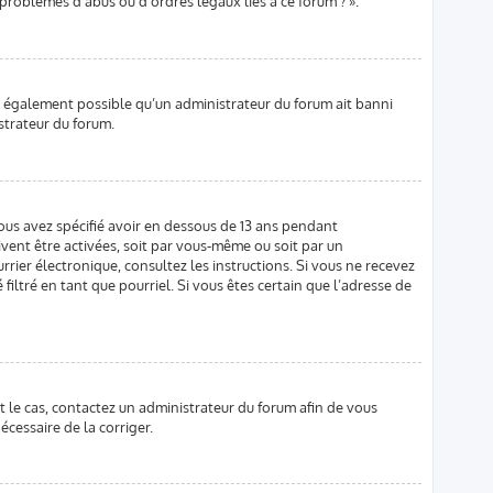
 problèmes d’abus ou d’ordres légaux liés à ce forum ? ».
est également possible qu’un administrateur du forum ait banni
istrateur du forum.
 vous avez spécifié avoir en dessous de 13 ans pendant
ivent être activées, soit par vous-même ou soit par un
urrier électronique, consultez les instructions. Si vous ne recevez
iltré en tant que pourriel. Si vous êtes certain que l’adresse de
st le cas, contactez un administrateur du forum afin de vous
écessaire de la corriger.