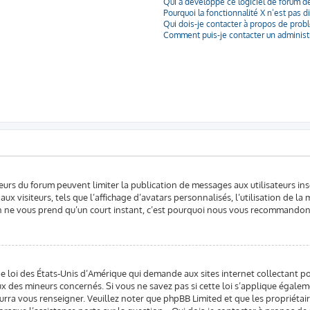
Qui a développé ce logiciel de forum d
Pourquoi la fonctionnalité X n’est pas d
Qui dois-je contacter à propos de probl
Comment puis-je contacter un administr
teurs du forum peuvent limiter la publication de messages aux utilisateurs in
x visiteurs, tels que l’affichage d’avatars personnalisés, l’utilisation de la
ption ne vous prend qu’un court instant, c’est pourquoi nous vous recommandons
une loi des États-Unis d’Amérique qui demande aux sites internet collectant 
x des mineurs concernés. Si vous ne savez pas si cette loi s’applique égalem
ourra vous renseigner. Veuillez noter que phpBB Limited et que les propriéta