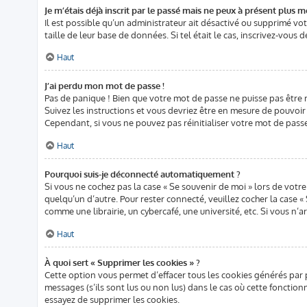
Je m’étais déjà inscrit par le passé mais ne peux à présent plus m
Il est possible qu’un administrateur ait désactivé ou supprimé v
taille de leur base de données. Si tel était le cas, inscrivez-vou
Haut
J’ai perdu mon mot de passe !
Pas de panique ! Bien que votre mot de passe ne puisse pas être ré
Suivez les instructions et vous devriez être en mesure de pouvo
Cependant, si vous ne pouvez pas réinitialiser votre mot de pass
Haut
Pourquoi suis-je déconnecté automatiquement ?
Si vous ne cochez pas la case « Se souvenir de moi » lors de votr
quelqu’un d’autre. Pour rester connecté, veuillez cocher la case
comme une librairie, un cybercafé, une université, etc. Si vous n’a
Haut
À quoi sert « Supprimer les cookies » ?
Cette option vous permet d’effacer tous les cookies générés par 
messages (s’ils sont lus ou non lus) dans le cas où cette foncti
essayez de supprimer les cookies.