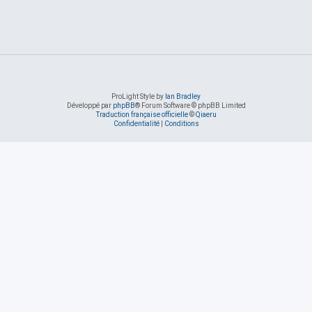
ProLight Style by
Ian Bradley
Développé par
phpBB
® Forum Software © phpBB Limited
Traduction française officielle
©
Qiaeru
Confidentialité
|
Conditions