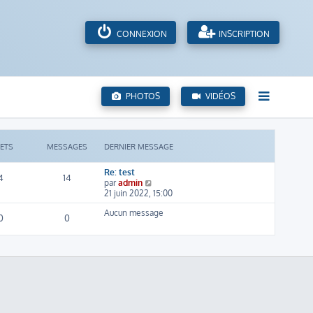
CONNEXION
INSCRIPTION
PHOTOS
VIDÉOS
JETS
MESSAGES
DERNIER MESSAGE
Re: test
4
14
C
par
admin
o
21 juin 2022, 15:00
n
Aucun message
s
0
0
u
l
t
e
r
l
e
d
e