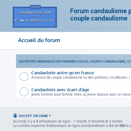
Forum candaulisme po
couple candaulisme
Accueil du forum
LES PETITES ANNONCES DES HOMMES COCUS, COUPLE CANDAULISME, C
Candauliste autre qu'en france
Annonce de couple candaulisme ou des petit(es) cocufieuses / c
Candauliste avec écart d'âge
Jeune homme pour femme mure ou jeune épouse avec un vieux
QUI EST EN LIGNE ?
Au total, il y a
3
utilisateurs en ligne :: 1 inscrit, 0 invisible et 2 invités
Le nombre maximal d’utilisateurs en ligne simultanément a été de
380
le 