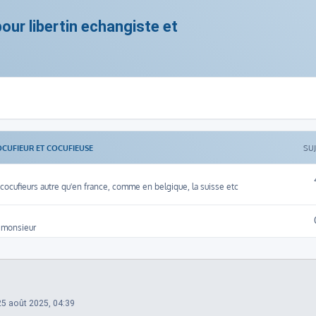
ur libertin echangiste et
OCUFIEUR ET COCUFIEUSE
SU
ocufieurs autre qu'en france, comme en belgique, la suisse etc
 monsieur
25 août 2025, 04:39